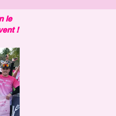
n le
ent !