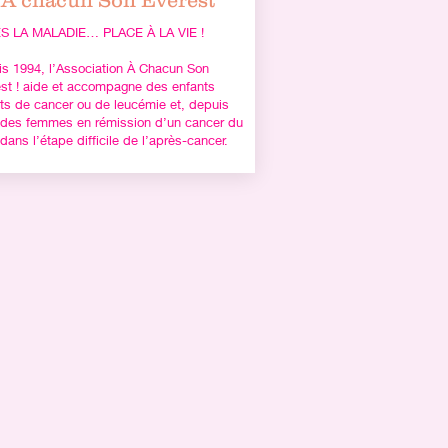
A chacun Son Everest
S LA MALADIE… PLACE À LA VIE !
s 1994, l’Association À Chacun Son
st ! aide et accompagne des enfants
nts de cancer ou de leucémie et, depuis
des femmes en rémission d’un cancer du
 dans l’étape difficile de l’après-cancer.