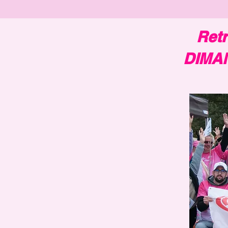
Retr
DIMAN