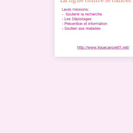
La ligue contre le cancer
Leurs missions:
- Soutenir la recherche
- Les Dépistages
- Prévention et information
- Soutien aux malades
http://www.liguecancer01.net/